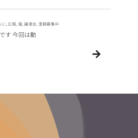
ちに
,
広報
,
猫
,
譲渡会
,
里親募集中
です 今回は動