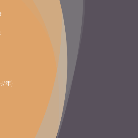
録
ド
円/年)