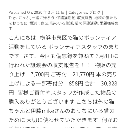
Published On: 2020 年 3 月 11 日
|
Categories:
ブログ
|
Tags:
にゃぶ
,
一緒に帰ろう
,
保護猫活動
,
収支報告
,
地域の猫たち
をおうちに
,
横浜市泉区
,
猫のいる生活
,
猫の保護活動
,
里親様募集
中
こんにちは 横浜市泉区で猫のボランティア
活動をしている ボランティアスタッフのまり
です さて、今回も備忘録を兼ねて 3月8日に
行われた譲渡会の収支報告を！！ 物販の売
り上げ 7,700円 ご寄付 21,770円 本の売り
上げによる一部寄付分 858円 合計 30,328
円 皆様ご寄付やスタッフが作成した物品の
購入ありがとうございます こちらは外の猫
ちゃんと伊藤mikeさんのおうちにいる猫の
ために 大切に使わせていただきます 何かお