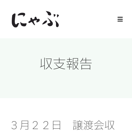
Skip
to
Toggl
content
Navig
Home
収支報告
保護猫
譲渡会
ご寄付
ご支援
３月２２日 譲渡会収