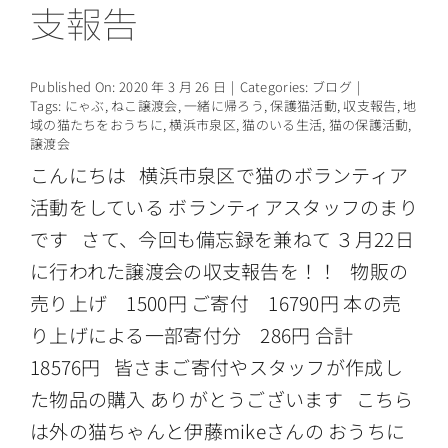
支報告
情報公開
Published On: 2020 年 3 月 26 日
|
Categories:
ブログ
|
Tags:
にゃぶ
,
ねこ譲渡会
,
一緒に帰ろう
,
保護猫活動
,
収支報告
,
地
域の猫たちをおうちに
,
横浜市泉区
,
猫のいる生活
,
猫の保護活動
,
譲渡会
こんにちは 横浜市泉区で猫のボランティア
活動をしている ボランティアスタッフのまり
です さて、今回も備忘録を兼ねて ３月22日
に行われた譲渡会の収支報告を！！ 物販の
売り上げ 1500円 ご寄付 16790円 本の売
り上げによる一部寄付分 286円 合計
18576円 皆さまご寄付やスタッフが作成し
た物品の購入 ありがとうございます こちら
は外の猫ちゃんと伊藤mikeさんの おうちに