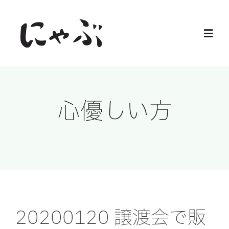
Skip
to
Toggl
content
Navig
Home
心優しい方
保護猫
譲渡会
ご寄付
ご支援
20200120 譲渡会で販