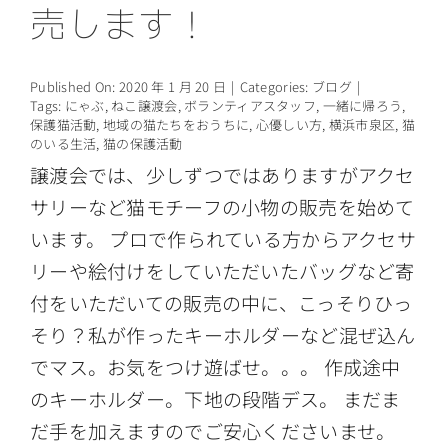
売します！
情報公開
Published On: 2020 年 1 月 20 日
|
Categories:
ブログ
|
Tags:
にゃぶ
,
ねこ譲渡会
,
ボランティアスタッフ
,
一緒に帰ろう
,
保護猫活動
,
地域の猫たちをおうちに
,
心優しい方
,
横浜市泉区
,
猫
のいる生活
,
猫の保護活動
譲渡会では、少しずつではありますがアクセ
サリーなど猫モチーフの小物の販売を始めて
います。 プロで作られている方からアクセサ
リーや絵付けをしていただいたバッグなど寄
付をいただいての販売の中に、こっそりひっ
そり？私が作ったキーホルダーなど混ぜ込ん
でマス。お気をつけ遊ばせ。。。 作成途中
のキーホルダー。下地の段階デス。 まだま
だ手を加えますのでご安心くださいませ。