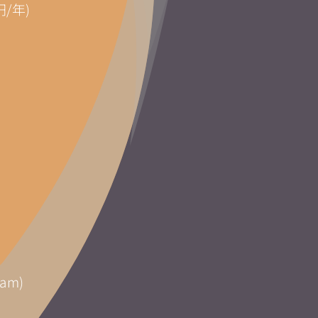
円/年)
am)