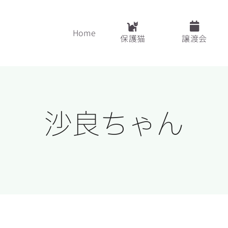
Home
保護猫
譲渡会
沙良ちゃん