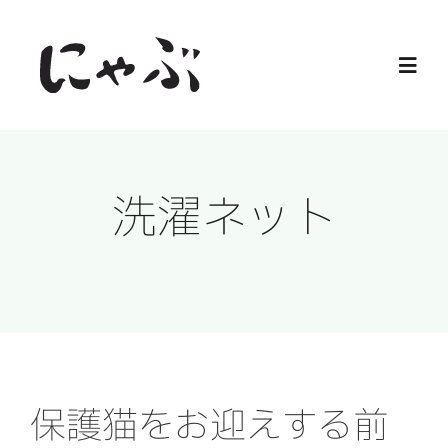
Skip
to
Toggl
content
Navig
Home
洗濯ネット
保護猫
譲渡会
ご寄付
ご支援
保護猫をお迎えする前