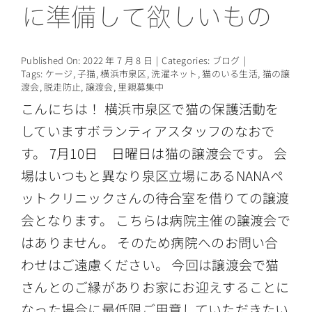
に準備して欲しいもの
情報公開
Published On: 2022 年 7 月 8 日
|
Categories:
ブログ
|
Tags:
ケージ
,
子猫
,
横浜市泉区
,
洗濯ネット
,
猫のいる生活
,
猫の譲
渡会
,
脱走防止
,
譲渡会
,
里親募集中
こんにちは！ 横浜市泉区で猫の保護活動を
していますボランティアスタッフのなおで
す。 7月10日 日曜日は猫の譲渡会です。 会
場はいつもと異なり泉区立場にあるNANAペ
ットクリニックさんの待合室を借りての譲渡
会となります。 こちらは病院主催の譲渡会で
はありません。 そのため病院へのお問い合
わせはご遠慮ください。 今回は譲渡会で猫
さんとのご縁がありお家にお迎えすることに
なった場合に最低限ご用意していただきたい