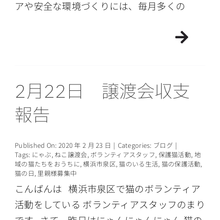
アや安全な環境づくりには、毎月多くの
2月22日 譲渡会収支
報告
Published On: 2020 年 2 月 23 日
|
Categories:
ブログ
|
Tags:
にゃぶ
,
ねこ譲渡会
,
ボランティアスタッフ
,
保護猫活動
,
地
域の猫たちをおうちに
,
横浜市泉区
,
猫のいる生活
,
猫の保護活動
,
猫の日
,
里親様募集中
こんばんは 横浜市泉区で猫のボランティア
活動をしている ボランティアスタッフのまり
です さて、昨日はにゃんにゃんにゃん 猫の