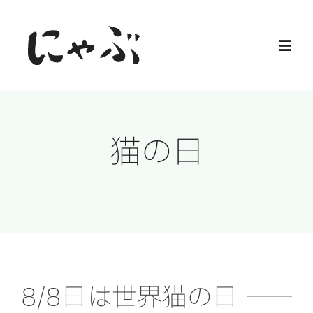
Skip
to
Toggl
content
Navig
Home
猫の日
保護猫
譲渡会
ご寄付
ご支援
8/8日は世界猫の日