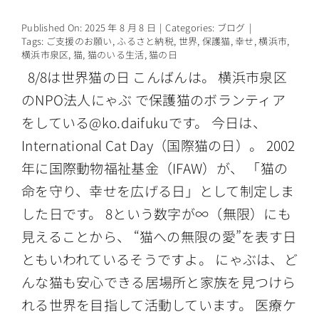
情報公開
Published On: 2025 年 8 月 8 日
|
Categories:
ブログ
|
Tags:
ご支援のお願い
,
ふるさと納税
,
世界
,
保護猫
,
幸せ
,
横浜市
,
横浜市泉区
,
猫
,
猫のいる生活
,
猫の日
8/8は世界猫の日 こんばんは。 横浜市泉区
のNPO法人にゃぶ で保護猫のボランティア
をしている@ko.daifukuです。 今日は、
International Cat Day（国際猫の日）。 2002
年に国際動物福祉基金（IFAW）が、 「猫の
命を守り、幸せを広げる日」として制定しま
した日です。 8という数字が∞（無限）にも
見えることから、 “猫への無限の愛”を表す日
ともいわれているそうですよ。 にゃぶは、ど
んな猫も安心できる居場所と家族を見つけら
れる世界を目指して活動しています。 医療ケ