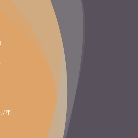
録
ド
円/年)