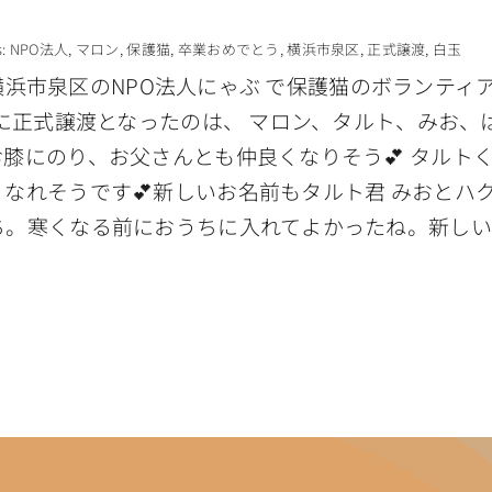
s:
NPO法人
,
マロン
,
保護猫
,
卒業おめでとう
,
横浜市泉区
,
正式譲渡
,
白玉
市泉区のNPO法人にゃぶ で保護猫のボランティアをして
に正式譲渡となったのは、 マロン、タルト、みお、は
膝にのり、お父さんとも仲良くなりそう💕 タルト
なれそうです💕新しいお名前もタルト君 みおとハ
ち。寒くなる前におうちに入れてよかったね。新しい