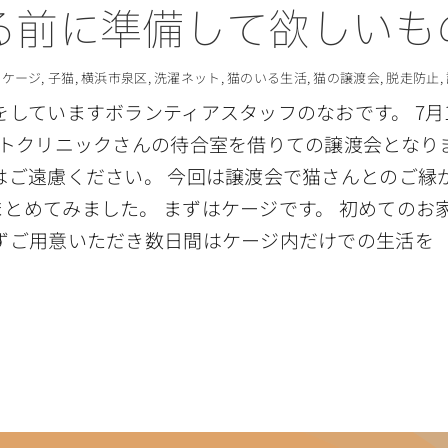
る前に準備して欲しいも
:
ケージ
,
子猫
,
横浜市泉区
,
洗濯ネット
,
猫のいる生活
,
猫の譲渡会
,
脱走防止
,
をしていますボランティアスタッフのなおです。 7月
ットクリニックさんの待合室を借りての譲渡会となり
はご遠慮ください。 今回は譲渡会で猫さんとのご縁
とめてみました。 まずはケージです。 初めてのお
必ずご用意いただき数日間はケージ内だけでの生活を