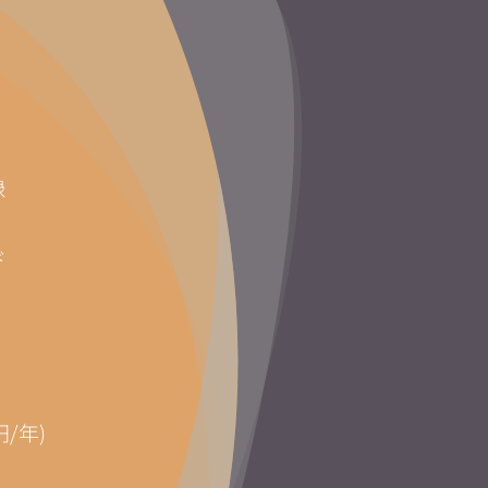
録
ド
円/年)