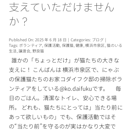
支えていただけません
情報公開
か？
Published On: 2025 年 6 月 18 日
|
Categories:
ブログ
|
Tags:
ボランティア
,
保護活動
,
保護猫
,
健康
,
横浜市泉区
,
猫のいる
生活
,
譲渡会
,
野良猫
誰かの「ちょっとだけ」が猫たちの大きな
支えに！ こんばんは 横浜市泉区で、にゃぶ
の保護猫たちのお家コダイフク邸の掃除ボラ
ンティアをしている@ko.daifukuです。 毎
日のごはん。清潔なトイレ、安心できる場
所。 どれも、猫たちにとっては」当たり前に
あって欲しいもの」でも、保護活動ではそ
の“当たり前”を守るのが実はかなり大変で