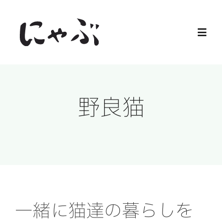
Skip
to
Toggl
content
Navig
Home
野良猫
保護猫
譲渡会
ご寄付
ご支援
一緒に猫達の暮らしを