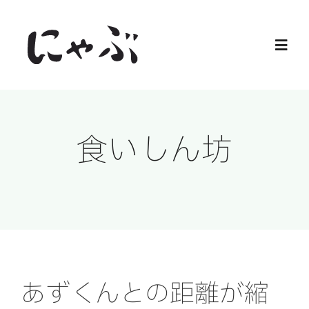
Skip
to
Toggl
content
Navig
Home
食いしん坊
保護猫
譲渡会
ご寄付
ご支援
あずくんとの距離が縮