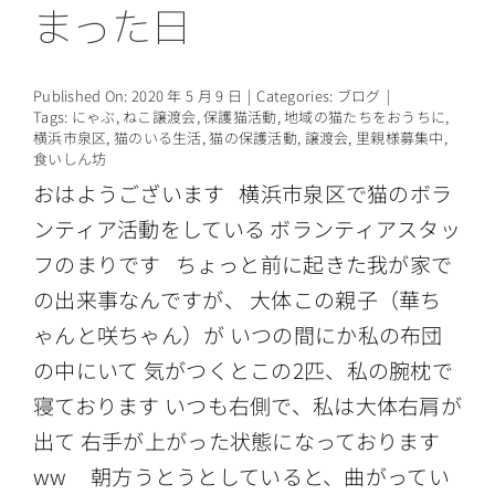
まった日
情報公開
Published On: 2020 年 5 月 9 日
|
Categories:
ブログ
|
Tags:
にゃぶ
,
ねこ譲渡会
,
保護猫活動
,
地域の猫たちをおうちに
,
横浜市泉区
,
猫のいる生活
,
猫の保護活動
,
譲渡会
,
里親様募集中
,
食いしん坊
おはようございます 横浜市泉区で猫のボラ
ンティア活動をしている ボランティアスタッ
フのまりです ちょっと前に起きた我が家で
の出来事なんですが、 大体この親子（華ち
ゃんと咲ちゃん）が いつの間にか私の布団
の中にいて 気がつくとこの2匹、私の腕枕で
寝ております いつも右側で、私は大体右肩が
出て 右手が上がった状態になっております
ww 朝方うとうとしていると、曲がってい