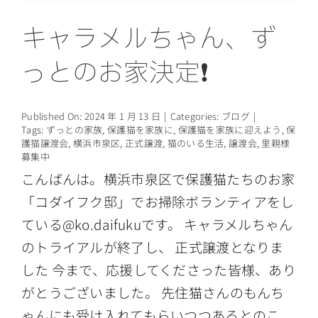
キャラメルちゃん、ず
っとのお家決定❗️
Published On: 2024 年 1 月 13 日
|
Categories:
ブログ
|
Tags:
ずっとの家族
,
保護猫を家族に
,
保護猫を家族に迎えよう
,
保
護猫譲渡会
,
横浜市泉区
,
正式譲渡
,
猫のいる生活
,
譲渡会
,
里親様
募集中
こんばんは。横浜市泉区で保護猫たちのお家
「コダイフク邸」でお掃除ボランティアをし
ている@ko.daifukuです。 キャラメルちゃん
のトライアルが終了し、 正式譲渡となりま
した 今まで、応援してくださった皆様、あり
がとうございました。 先住猫さんのもんち
ゃんにも受け入れてもらいつつあるとのこ