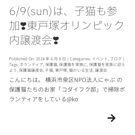
6/9(sun)は、子猫も参
情報公開
加❣️東戸塚オリンピック
内譲渡会❣️
Published On: 2024 年 6 月 8 日
|
Categories:
イベント
,
ブログ
|
Tags:
ボランティア
,
保護猫
,
保護猫を家族に
,
保護猫を家族に迎え
よう
,
保護猫譲渡会
,
子猫
,
東戸塚
,
猫のいる生活
,
譲渡会
こんにちは。 横浜市泉区NPO法人にゃぶ の
保護猫たちのお家「コダイフク邸」で掃除ボ
ランティアをしている@ko