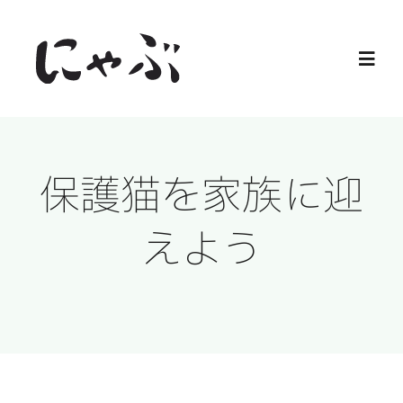
Skip
to
Toggl
content
Navig
Home
保護猫を家族に迎
保護猫
えよう
譲渡会
ご寄付
ご支援