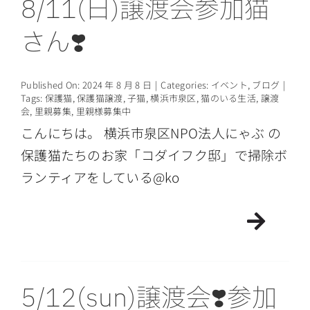
8/11(日)譲渡会参加猫
さん❣️
Published On: 2024 年 8 月 8 日
|
Categories:
イベント
,
ブログ
|
Tags:
保護猫
,
保護猫譲渡
,
子猫
,
横浜市泉区
,
猫のいる生活
,
譲渡
会
,
里親募集
,
里親様募集中
こんにちは。 横浜市泉区NPO法人にゃぶ の
保護猫たちのお家「コダイフク邸」で掃除ボ
ランティアをしている@ko
5/12(sun)譲渡会❣️参加