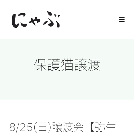
Skip
to
Toggl
content
Navig
Home
保護猫譲渡
保護猫
譲渡会
ご寄付
ご支援
8/25(日)譲渡会【弥生