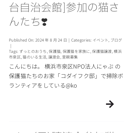
台自治会館]参加の猫さ
情報公開
んたち❣️
Published On: 2024 年 8 月 24 日
|
Categories:
イベント
,
ブログ
|
Tags:
ずっとのおうち
,
保護猫
,
保護猫を家族に
,
保護猫譲渡
,
横浜
市泉区
,
猫のいる生活
,
譲渡会
,
里親募集
こんにちは。 横浜市泉区NPO法人にゃぶ の
保護猫たちのお家「コダイフク邸」で掃除ボ
ランティアをしている@ko