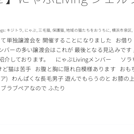
ags:
キジトラ
,
にゃぶ
,
三毛猫
,
保護猫
,
地域の猫たちをおうちに
,
横浜市泉区
,
livingにて単独譲渡会を 開催することになりました 
メンバーの多い譲渡会はこれが 最後となる見込みです
介しております。 にゃぶLivingメンバー ソラ
けど猫は苦手 お腹と胸に隠れ白模様あります おも
ペア) わんぱくな長毛男子 遊んでもらうのと お膝
ラブラブペアなので ふたり