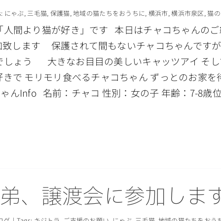
s:
にゃぶ
,
三毛猫
,
保護猫
,
地域の猫たちをおうちに
,
横浜市
,
横浜市泉区
,
猫の
より猫が好き」です 本日はチャコちゃんのご紹介です 6
参加致します 保護されて間もないチャコちゃんですが
でしょう 大きなお目目の美しいキャッツアイ そし
で モリモリ食べるチャコちゃん ずっとのお家を待っ
Info 名前：チャコ 性別：女の子 年齢：7-8歳
兄弟、譲渡会に参加しま
ログ
|
Tags:
キジトラ
,
ご支援のお願い
,
にゃぶ
,
三毛猫
,
地域の猫たちをおう