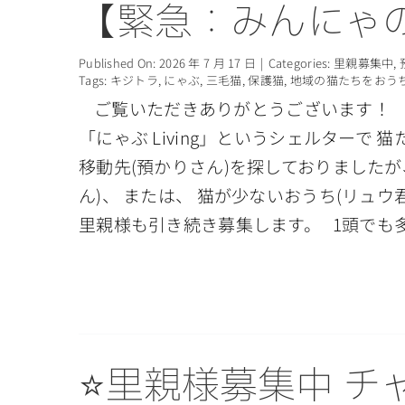
【緊急：みんにゃ
Published On: 2026 年 7 月 17 日
|
Categories:
里親募集中
,
Tags:
キジトラ
,
にゃぶ
,
三毛猫
,
保護猫
,
地域の猫たちをおう
ご覧いただきありがとうございます！ 「
「にゃぶ Living」というシェルター
移動先(預かりさん)を探しておりましたが
ん)、 または、 猫が少ないおうち(リュ
里親様も引き続き募集します。 1頭でも
⭐里親様募集中 チ