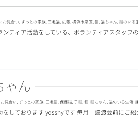
s:
お見合い
,
ずっとの家族
,
三毛猫
,
広報
,
横浜市泉区
,
猫
,
猫ちゃん
,
猫のいる
ンティア活動をしている、ボランティアスタッフのna
ちゃん
:
お見合い
,
ずっとの家族
,
三毛猫
,
保護猫
,
子猫
,
猫
,
猫ちゃん
,
猫のいる生活
,
をしております yosshyです 毎月 譲渡会前にご