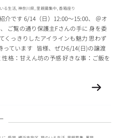
いる生活
,
神奈川県
,
里親募集中
,
香箱座り
/14（日）12:00〜15:00、 ＠オ
、 ご覧の通り保護主Fさんの手に 身を委
てくっきりしたアイラインも魅力 思わず
ています 皆様、ぜひ6/14(日)の譲渡
位 性格：甘えん坊の予感 好きな事：ご飯を
す
ちに
,
愛猫
,
横浜市泉区
,
猫のいる生活
,
里親募集
,
黒猫