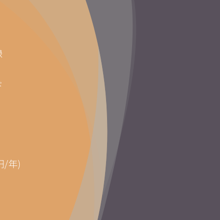
録
ド
円/年)