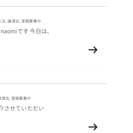
生活
,
譲渡会
,
里親募集中
omiです 今日は、
譲渡会
,
里親募集中
紹介させていただい