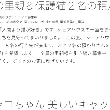
の里親＆保護猫２名の預
預かりボランティア募集中
|
ちに
,
横浜市泉区
,
猫のいる生活
,
神奈川県
,
里親募集中
,
黒猫
人間より猫が好き」です シェアハウスの一室をお
で 猫たちを見守ってまいりました。 この度、 シェア
、 ８名の行き先が決まり、 あと２名の預かりさんを
ウ君) を希望します。 全員の里親様を引き続き募集中
多く、 ずっとのお家に繋げたいです。
ャコちゃん 美しいキャッ