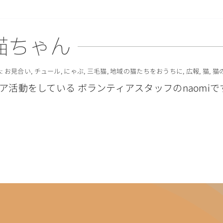
猫ちゃん
s:
お見合い
,
チュール
,
にゃぶ
,
三毛猫
,
地域の猫たちをおうちに
,
広報
,
猫
,
猫
活動をしている ボランティアスタッフのnaomiで