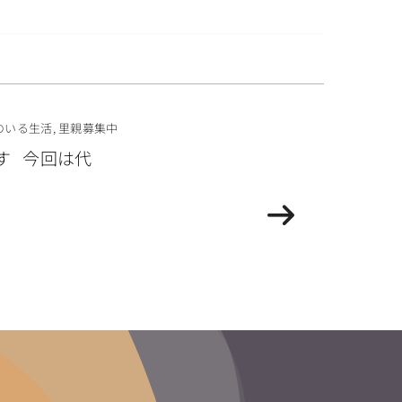
のいる生活
,
里親募集中
す 今回は代