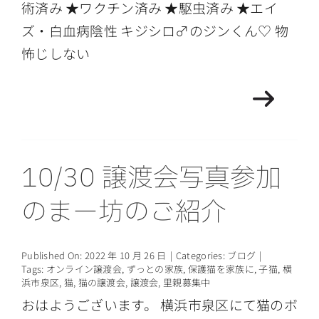
術済み ★ワクチン済み ★駆虫済み ★エイ
ズ・白血病陰性 キジシロ♂のジンくん♡ 物
怖じしない
10/30 譲渡会写真参加
のまー坊のご紹介
Published On: 2022 年 10 月 26 日
|
Categories:
ブログ
|
Tags:
オンライン譲渡会
,
ずっとの家族
,
保護猫を家族に
,
子猫
,
横
浜市泉区
,
猫
,
猫の譲渡会
,
譲渡会
,
里親募集中
おはようございます。 横浜市泉区にて猫のボ