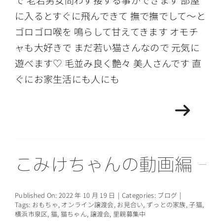
に入るとすぐに飛んできて 撫で撫でして〜と
ゴロゴロ喉を 鳴らして甘えてきます オモチ
ャも大好きで まだ若い猫さんなので 元気に
遊べます♡ 毛並み良く艶々 美人さんです 直
ぐにお家生活にも人にも
こみけちゃんの動画編
Published On: 2022 年 10 月 19 日
|
Categories:
ブログ
|
Tags:
おもちゃ
,
オンライン譲渡会
,
お見合い
,
ずっとの家族
,
子猫
,
横浜市泉区
,
猫
,
猫ちゃん
,
譲渡会
,
里親募集中