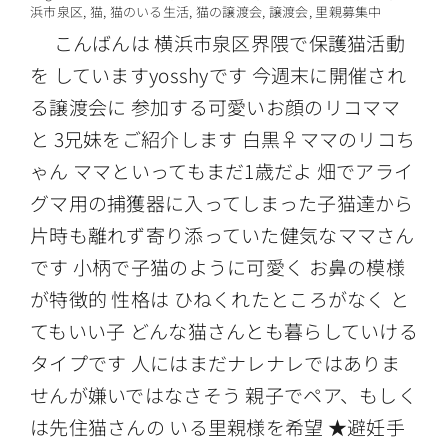
浜市泉区
,
猫
,
猫のいる生活
,
猫の譲渡会
,
譲渡会
,
里親募集中
こんばんは 横浜市泉区界隈で保護猫活動
を していますyosshyです 今週末に開催され
る譲渡会に 参加する可愛いお顔のリコママ
と 3兄妹をご紹介します 白黒♀ママのリコち
ゃん ママといってもまだ1歳だよ 畑でアライ
グマ用の捕獲器に入ってしまった子猫達から
片時も離れず寄り添っていた健気なママさん
です 小柄で子猫のように可愛く お鼻の模様
が特徴的 性格は ひねくれたところがなく と
てもいい子 どんな猫さんとも暮らしていける
タイプです 人にはまだナレナレではありま
せんが嫌いではなさそう 親子でペア、もしく
は先住猫さんの いる里親様を希望 ★避妊手