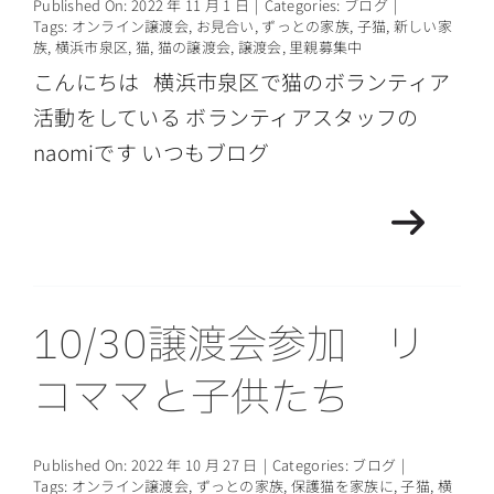
Published On: 2022 年 11 月 1 日
|
Categories:
ブログ
|
Tags:
オンライン譲渡会
,
お見合い
,
ずっとの家族
,
子猫
,
新しい家
族
,
横浜市泉区
,
猫
,
猫の譲渡会
,
譲渡会
,
里親募集中
こんにちは 横浜市泉区で猫のボランティア
活動をしている ボランティアスタッフの
naomiです いつもブログ
10/30譲渡会参加 リ
コママと子供たち
Published On: 2022 年 10 月 27 日
|
Categories:
ブログ
|
Tags:
オンライン譲渡会
,
ずっとの家族
,
保護猫を家族に
,
子猫
,
横