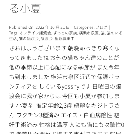
る小夏
Published On: 2022 年 10 月 21 日
|
Categories:
ブログ
|
Tags:
オンライン譲渡会
,
ずっとの家族
,
横浜市泉区
,
猫
,
猫のいる
生活
,
猫の譲渡会
,
譲渡会
,
里親募集中
さおはようございます 朝晩めっきり寒くな
ってきましたね お外の猫ちゃん達のことが
他の季節以上に心配になる季節が また今年
も到来しました 横浜市泉区近辺で保護ボラ
ンティアを しているyosshyです 日曜日の譲
渡会に我が家からは 今回も小夏が参加しま
す 小夏♀ 推定年齢2,3歳 綺麗なキジトラさ
ん ワクチン3種済み エイズ・白血病陰性 避
妊手術済み 性格は温厚 人にも猫にも攻撃性0
で 老若男女問わず接する事ができます 部屋