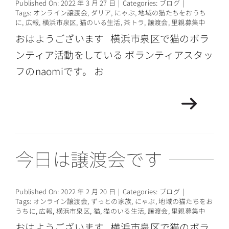
Published On: 2022 年 3 月 27 日
|
Categories:
ブログ
|
Tags:
オンライン譲渡会
,
ダリア
,
にゃぶ
,
地域の猫たちをおうち
に
,
広報
,
横浜市泉区
,
猫のいる生活
,
茶トラ
,
譲渡会
,
里親募集中
おはようございます 横浜市泉区で猫のボラ
ンティア活動をしている ボランティアスタッ
フのnaomiです。 お
今日は譲渡会です
Published On: 2022 年 2 月 20 日
|
Categories:
ブログ
|
Tags:
オンライン譲渡会
,
ずっとの家族
,
にゃぶ
,
地域の猫たちをお
うちに
,
広報
,
横浜市泉区
,
猫
,
猫のいる生活
,
譲渡会
,
里親募集中
おはようございます 横浜市泉区で猫のボラ